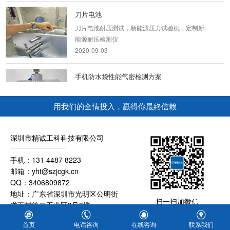
刀片电池
刀片电池耐压测试，新能源压力试验机，定制新
能源耐压检测仪
2020-09-03
手机防水袋性能气密检测方案
手机防水袋气密性防水测试IP防护等级根据电子
产品能够进入的灰尘和水分特征进行分级。IP防
用我们的全情投入，贏得你最終信赖
护等级是由两...
2020-09-01
深圳市精诚工科科技有限公司
新能源电池盖
新能源电池盖气密性防水测试
手机：131 4487 8223
2020-09-03
邮箱：yht@szjcgk.cn
QQ：3406809872
地址：广东省深圳市光明区公明街
扫一扫加微信
道下村第二工业区3号3楼
粤ICP备16057930号-2
音响喇叭气密性检测解决方案
首页
电话咨询
在线咨询
联系我们
喇叭气密性防水测试