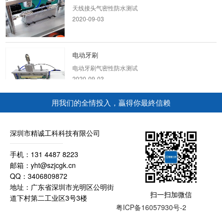
天线接头气密性防水测试
2020-09-03
电动牙刷
电动牙刷气密性防水测试
2020-09-03
用我们的全情投入，贏得你最終信赖
蓝牙耳机 IPX7防水检测方案
蓝牙耳机IPX7气密性测试案例
深圳市精诚工科科技有限公司
2020-09-04
手机：131 4487 8223
邮箱：yht@szjcgk.cn
QQ：3406809872
手表外壳防水测试方案
地址：广东省深圳市光明区公明街
手表气密性防水测试
扫一扫加微信
道下村第二工业区3号3楼
2020-09-04
粤ICP备16057930号-2