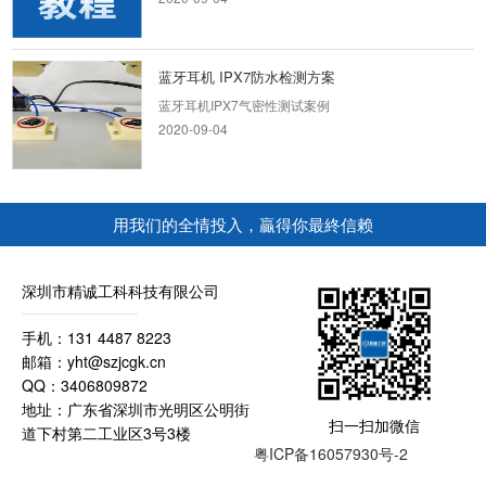
蓝牙耳机 IPX7防水检测方案
蓝牙耳机IPX7气密性测试案例
2020-09-04
微型喇叭IPX7气密性测方案
用我们的全情投入，贏得你最終信赖
喇叭IPX7气密性测试，四通道气密性检测设备
2020-09-04
深圳市精诚工科科技有限公司
手持防水灯
手机：131 4487 8223
邮箱：yht@szjcgk.cn
手持防水灯气密性防水测试
QQ：3406809872
2020-09-03
地址：广东省深圳市光明区公明街
扫一扫加微信
道下村第二工业区3号3楼
粤ICP备16057930号-2
汽车改装灯