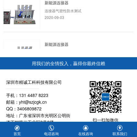
新能源连接器
连接器气密性防水测试
2020-09-03
新能源连接器
新能源连接器气密性防水测试
2020-09-03
用我们的全情投入，贏得你最終信赖
线体接头
深圳市精诚工科科技有限公司
线体接头气密性防水测试
手机：131 4487 8223
2020-09-03
邮箱：yht@szjcgk.cn
QQ：3406809872
地址：广东省深圳市光明区公明街
手表外壳防水测试方案
扫一扫加微信
道下村第二工业区3号3楼
手表气密性防水测试
粤ICP备16057930号-2
2020-09-04
首页
电话咨询
在线咨询
联系我们