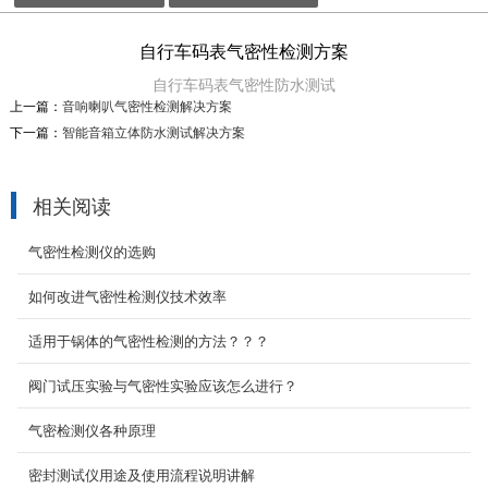
自行车码表气密性检测方案
新能源连接器
自行车码表气密性防水测试
新能源连接器气密性防水测试
上一篇：
音响喇叭气密性检测解决方案
2020-09-03
下一篇：
​智能音箱立体防水测试解决方案
线体接头
相关阅读
线体接头气密性防水测试
2020-09-03
气密性检测仪的选购
如何改进气密性检测仪技术效率
手表外壳防水测试方案
适用于锅体的气密性检测的方法？？？
手表气密性防水测试
2020-09-04
阀门试压实验与气密性实验应该怎么进行？
气密检测仪各种原理
压铸件密封测试
密封测试仪用途及使用流程说明讲解
压铸件密封性测试设备定制